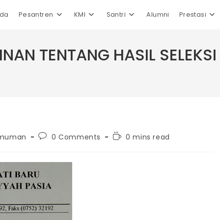
nda
Pesantren
KMI
Santri
Alumni
Prestasi
NAN TENTANG HASIL SELEKSI
Post
Reading
umuman
0 Comments
0 mins read
comments:
time: