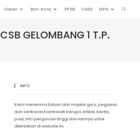
Galeri
Bim-Kons
PPSB
OASE
DIPA
Toggle
website
 CSB GELOMBANG 1 T.P.
search
INFO
Kami menerima tulisan dari majelis guru, pegawai,
dan santriwan/santriwati berupa artikel, berita,
puisi, info perguruan tinggi dan lainnya untuk
diterbitkan di website ini.