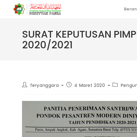
Skip
Bera
to
content
SURAT KEPUTUSAN PIMPI
2020/2021
Post
Post
Post
feryanggara
4 Maret 2020
Peng
author:
published:
category: