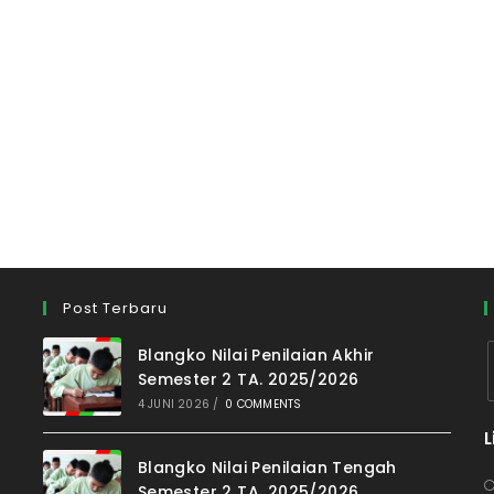
Post Terbaru
Blangko Nilai Penilaian Akhir
Semester 2 TA. 2025/2026
4 JUNI 2026
/
0 COMMENTS
L
i
Blangko Nilai Penilaian Tengah
Semester 2 TA. 2025/2026