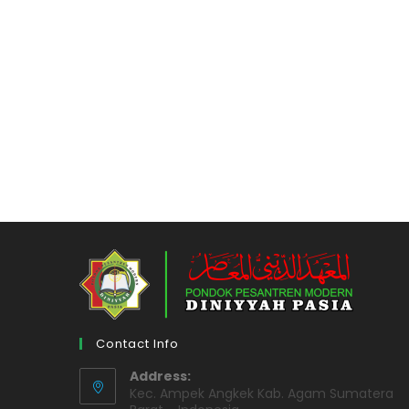
DIBUKA,
PANITIA
PSB
SABAR
MELAYANI,
ORANGTUA
SABAR
MENGANTRE
Contact Info
Address:
Kec. Ampek Angkek Kab. Agam Sumatera