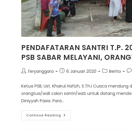
PENDAFATARAN SANTRI T.P. 2
PSB SABAR MELAYANI, ORAN
Post
Post
Post
Po
feryanggara
6 Januari 2020
Berita
author:
published:
category:
co
Ketua PSB, Ust. Khairul Hafizh, S.Th.I Cuaca mendung d
orangtua/wali calon santri/wati untuk datang mend
Diniyyah Pasia. Para…
PENDAFATARAN
Continue Reading
SANTRI
T.P.
2020/2021
BARU