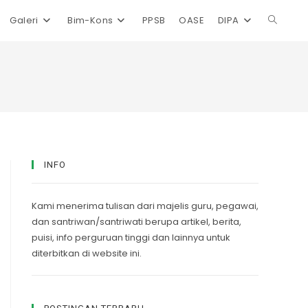
Galeri
Bim-Kons
PPSB
OASE
DIPA
Toggle
website
search
INFO
Kami menerima tulisan dari majelis guru, pegawai,
dan santriwan/santriwati berupa artikel, berita,
puisi, info perguruan tinggi dan lainnya untuk
diterbitkan di website ini.