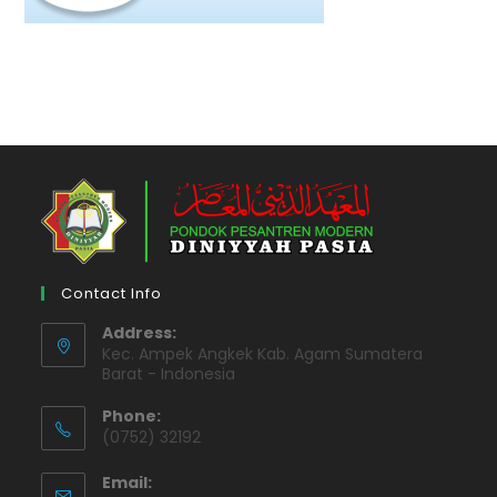
Contact Info
Address:
Kec. Ampek Angkek Kab. Agam Sumatera
Barat - Indonesia
Phone:
(0752) 32192
Email: