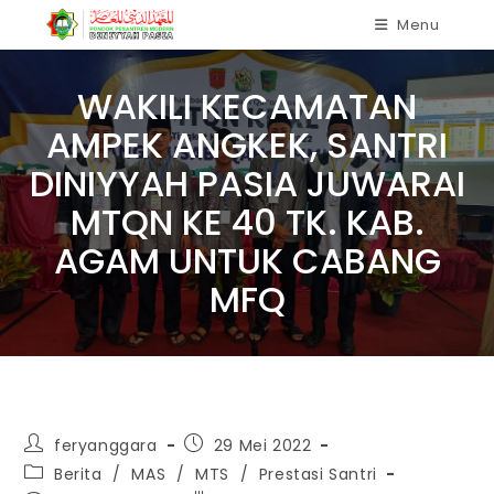
Menu
WAKILI KECAMATAN
AMPEK ANGKEK, SANTRI
DINIYYAH PASIA JUWARAI
MTQN KE 40 TK. KAB.
AGAM UNTUK CABANG
MFQ
feryanggara
29 Mei 2022
Berita
/
MAS
/
MTS
/
Prestasi Santri