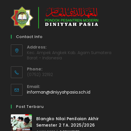
Contact Info
Address:
Kec. Ampek Angkek Kab. Agam Sumatera
Barat - Indonesia
Phone:
(0752) 32192
Email:
informan@diniyyahpasia.sch.id
Post Terbaru
Blangko Nilai Penilaian Akhir
Semester 2 TA. 2025/2026