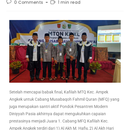
0 Comments
1 min read
Setelah mencapai babak final, Kafilah MTQ Kec. Ampek
Angkek untuk Cabang Musabaqoh Fahmil Quran (MFQ) yang
juga merupakan santri aktif Pondok Pesantren Modern
Diniyyah Pasia akhirnya dapat mengukuhkan capaian
prestasinya menjadi Juara 1. Cabang MFQ Kafilah Kec.
Ampek Angkek terdiri dari 1) Al Akh M. Hafiy, 2) Al Akh Hari