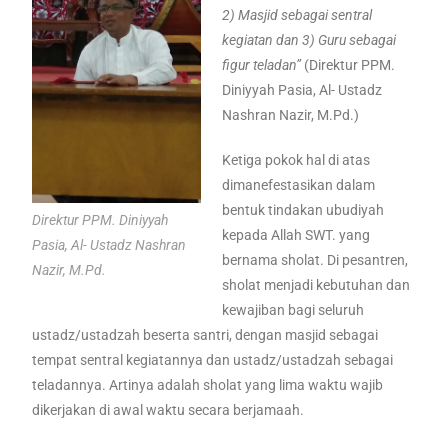
2) Masjid sebagai sentral
kegiatan dan 3) Guru sebagai
figur teladan”
(Direktur PPM.
Diniyyah Pasia, Al- Ustadz
Nashran Nazir, M.Pd.)
Ketiga pokok hal di atas
dimanefestasikan dalam
bentuk tindakan ubudiyah
Direktur PPM. Diniyyah
kepada Allah SWT. yang
Pasia, Al- Ustadz Nashran
bernama sholat. Di pesantren,
Nazir, M.Pd.
sholat menjadi kebutuhan dan
kewajiban bagi seluruh
ustadz/ustadzah beserta santri, dengan masjid sebagai
tempat sentral kegiatannya dan ustadz/ustadzah sebagai
teladannya. Artinya adalah sholat yang lima waktu wajib
dikerjakan di awal waktu secara berjamaah.