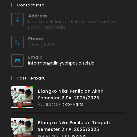
Contact Info
Address:
Kec. Ampek Angkek Kab. Agam Sumatera
Barat - Indonesia
Phone:
(0752) 32192
Email:
informan@diniyyahpasia.sch.id
Post Terbaru
Blangko Nilai Penilaian Akhir
Semester 2 TA. 2025/2026
4 JUNI 2026
/
0 COMMENTS
Blangko Nilai Penilaian Tengah
Semester 2 TA. 2025/2026
16 APRIL 2026
/
0 COMMENTS