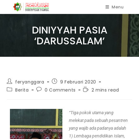
Menu
DINIYYAH PASIA
‘DARUSSALAM’
feryanggara
9 Februari 2020
Berita
0 Comments
2 mins read
“Tiga pokok utama yang
melekat pada sebuah pesantren
yang wajib ada padanya adalah
1) Lembaga pendidikan Islam,